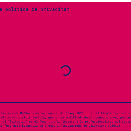
la
política de privacitat.
ibreters de Mallorca es va constituir l’any 1975, just al finalitzar la dic
 els seus estatuts socials, que s’han modificat durant aquests anys, per ad
, el “leitmotiv” es el foment de la lectura i la professionalitat del secto
Confederació Espanyola de Gremis i Associacions de Llibreters (CEGAL).