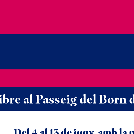
libre al Passeig del Born
Del 4 al 13 de juny, amb la 