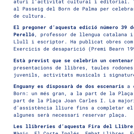
aturi l’activitat cultural i editorial. 
al Passeig del Born de Palma per celebra
de cultura.
El pregoner d’aquesta edició número 39 d
Perelló
, professor de llengua catalana i
Llull i escriptor. Ha publicat obres com
Exercicis de desaparició (Premi Bearn 19
Està previst que se celebrin un centena
presentacions de llibres, taules rodones
juvenils, activitats musicals i signatur
Enguany es disposarà de dos escenaris
a 
Born: un més gran, a la part de la Plaça
part de la Plaça Joan Carles I. La major
d’assistència lliure fins a completar el
algunes serà necessari reservar plaça.
Les llibreries d’aquesta Fira del Llibr
Màgic, El Corte Inglés, Embat Llibres, E