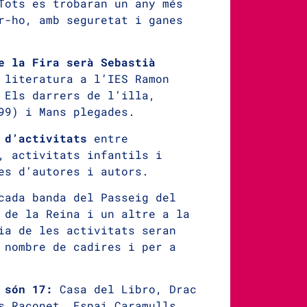
Tots es trobaran un any més
r-ho, amb seguretat i ganes
e la Fira serà Sebastià
 literatura a l’IES Ramon
 Els darrers de l’illa,
99) i Mans plegades.
r d’activitats
entre
, activitats infantils i
es d’autores i autors.
cada banda del Passeig del
 de la Reina i un altre a la
ia de les activitats seran
 nombre de cadires i per a
e són 17:
Casa del Libro, Drac
s Raconet, Espai Caramulls,