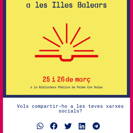
Vols compartir-ho a les teves xarxes
socials?