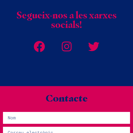
Segueix-nos a les xarxes
socials!
Contacte